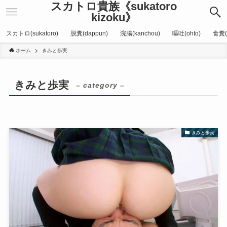
スカトロ貴族《sukatoro
kizoku》
スカトロ(sukatoro)
脱糞(dappun)
浣腸(kanchou)
嘔吐(ohto)
食糞(
ホーム
きみと歩実
きみと歩実
– category –
きみと歩実