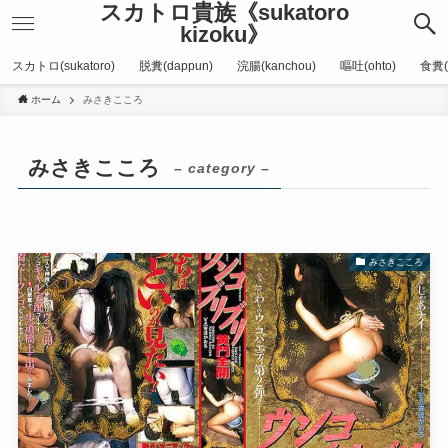
スカトロ貴族《sukatoro
kizoku》
スカトロ(sukatoro)
脱糞(dappun)
浣腸(kanchou)
嘔吐(ohto)
食糞(
ホーム
みさきこころ
みさきこころ
– category –
みさきこころ