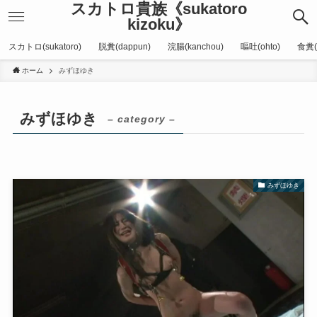
スカトロ貴族《sukatoro
kizoku》
スカトロ(sukatoro)
脱糞(dappun)
浣腸(kanchou)
嘔吐(ohto)
食糞(
ホーム
みずほゆき
みずほゆき
– category –
みずほゆき