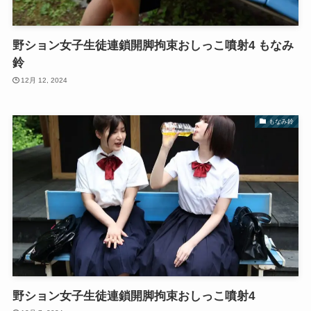
野ション女子生徒連鎖開脚拘束おしっこ噴射4 もなみ
鈴
12月 12, 2024
もなみ鈴
野ション女子生徒連鎖開脚拘束おしっこ噴射4