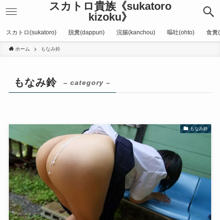
スカトロ貴族《sukatoro
kizoku》
スカトロ(sukatoro)
脱糞(dappun)
浣腸(kanchou)
嘔吐(ohto)
食糞(
ホーム
もなみ鈴
もなみ鈴
– category –
もなみ鈴