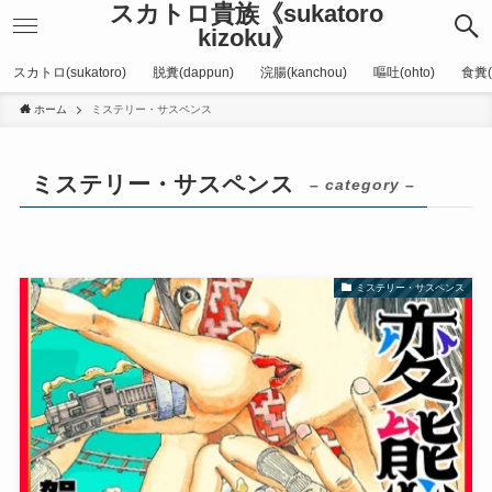
スカトロ貴族《sukatoro
kizoku》
スカトロ(sukatoro)
脱糞(dappun)
浣腸(kanchou)
嘔吐(ohto)
食糞(
ホーム
ミステリー・サスペンス
ミステリー・サスペンス
– category –
ミステリー・サスペンス