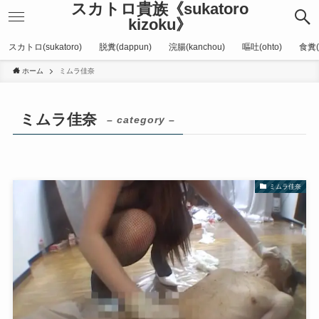
スカトロ貴族《sukatoro
kizoku》
スカトロ(sukatoro)
脱糞(dappun)
浣腸(kanchou)
嘔吐(ohto)
食糞(
ホーム
ミムラ佳奈
ミムラ佳奈
– category –
ミムラ佳奈