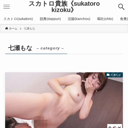
スカトロ貴族《sukatoro
kizoku》
スカトロ(sukatoro)
脱糞(dappun)
浣腸(kanchou)
嘔吐(ohto)
食糞(
ホーム
七瀬もな
七瀬もな
– category –
七瀬もな