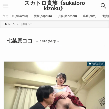
スカトロ貴族《sukatoro
kizoku》
スカトロ(sukatoro)
脱糞(dappun)
浣腸(kanchou)
嘔吐(ohto)
食糞(
ホーム
七菜原ココ
七菜原ココ
– category –
七菜原ココ