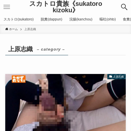
スカトロ貴族《sukatoro
kizoku》
スカトロ(sukatoro)
脱糞(dappun)
浣腸(kanchou)
嘔吐(ohto)
食糞(
ホーム
上原志織
上原志織
– category –
上原志織