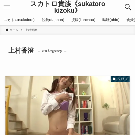
スカトロ貴族《sukatoro
kizoku》
スカトロ(sukatoro)
脱糞(dappun)
浣腸(kanchou)
嘔吐(ohto)
食糞(
ホーム
上村香澄
上村香澄
– category –
上村香澄