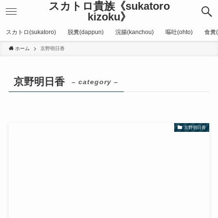
スカトロ貴族《sukatoro
kizoku》
スカトロ(sukatoro)
脱糞(dappun)
浣腸(kanchou)
嘔吐(ohto)
食糞(
ホーム
京野明日香
京野明日香
– category –
京野明日香