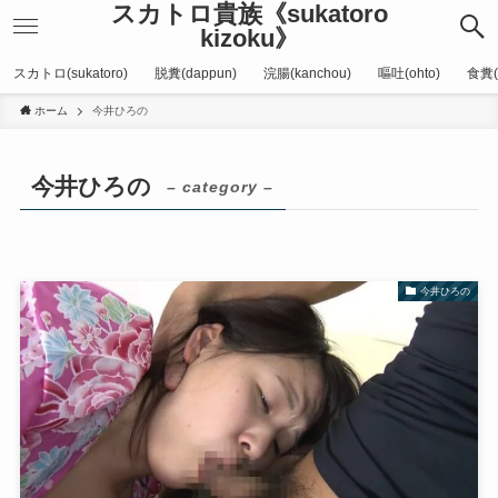
スカトロ貴族《sukatoro
kizoku》
スカトロ(sukatoro)
脱糞(dappun)
浣腸(kanchou)
嘔吐(ohto)
食糞(
ホーム
今井ひろの
今井ひろの
– category –
今井ひろの