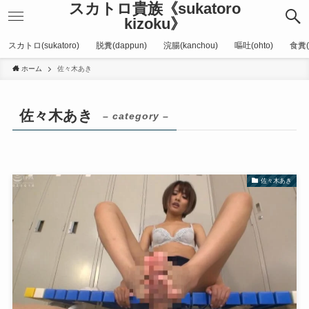
スカトロ貴族《sukatoro
kizoku》
スカトロ(sukatoro)
脱糞(dappun)
浣腸(kanchou)
嘔吐(ohto)
食糞(
ホーム
佐々木あき
佐々木あき
– category –
佐々木あき