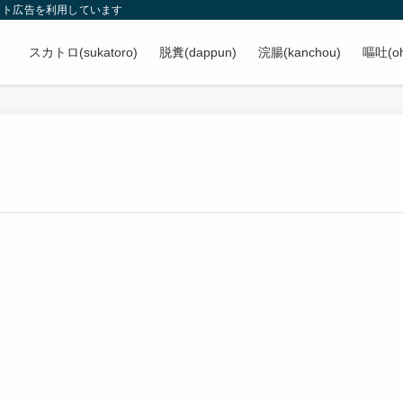
イト広告を利用しています
スカトロ(sukatoro)
脱糞(dappun)
浣腸(kanchou)
嘔吐(oh