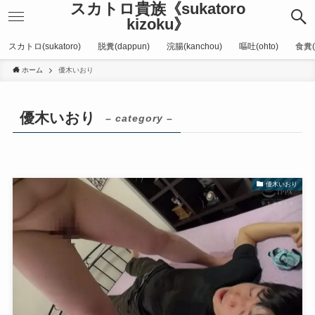
スカトロ貴族《sukatoro
kizoku》
スカトロ(sukatoro)
脱糞(dappun)
浣腸(kanchou)
嘔吐(ohto)
食糞(
ホーム
優木いおり
優木いおり
– category –
優木いおり