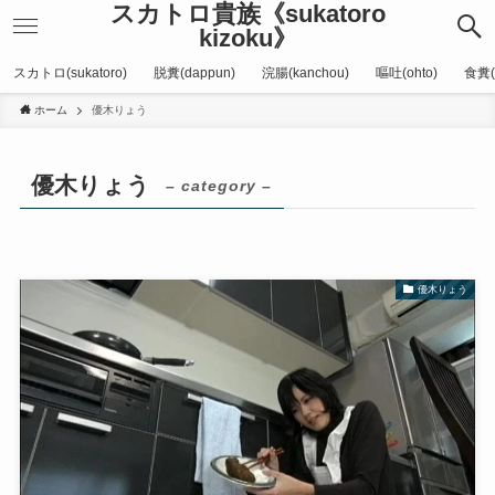
スカトロ貴族《sukatoro
kizoku》
スカトロ(sukatoro)
脱糞(dappun)
浣腸(kanchou)
嘔吐(ohto)
食糞(
ホーム
優木りょう
優木りょう
– category –
優木りょう