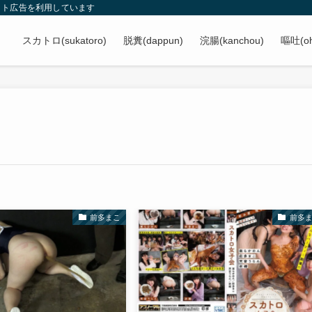
イト広告を利用しています
スカトロ(sukatoro)
脱糞(dappun)
浣腸(kanchou)
嘔吐(oh
前多まこ
前多