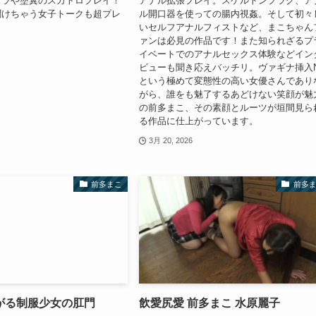
ェラや塗糞のスカトロプレイ！
アナル拡張プレイ。スケルトンプラグ、ア
聞けちゃう女子トークも超プレ
ル開口器を使っての腸内視姦。そして初々
いセルフアナルフィストなど、まこちゃん
ァンは必見の作品です！また知られざるプ
イベートでのアナルセックス体験などイン
ビューも聞き応えバッチリ。ヴァギナ挿入
という極めて変態性の高い女優さんであり
がら、誰をも魅了するあどけない笑顔が魅
の前多まこ、その素顔とルーツが垣間見ら
る作品に仕上がっています。
3月 20, 2026
前多まこ
前多
がる制服少女の肛門
飲愛尻愛 前多まこ 水原麗子