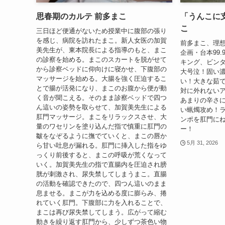
思春期のカルテ 前多まこ
「うんこに
こ
三日ほど便通がないため授業中に腹部の張り
を感じ、病院を訪れたまこ。新人女医の加賀
前多まこ、理想
美先生が、東本院長による指導のもと、まこ
企画・台本99
の診察を始める。まこのスカートを脱がせて
キング、ビン
から診察ベッドに仰向けに寝かせ、下腹部の
大号泣！固い
マッサージを始める。大腸を強く圧迫するこ
い！大きな茹
とで腸が活発になり、まこのお腹から便が動
対に外れない
く音が聞こえる。そのまま診察ベッドで四つ
あまりの辛さ
ん這いの姿勢を取らせて、加賀美先生による
い蝋燭攻め！
肛門マッサージ。まこをリラックスさせ、大
ンポを肛門に
量のワセリンを塗り込んだ指で慎重に肛門の
ー！
皺をなぞるように撫でていくと、まこの唇か
5月 31, 2026
ら甘い吐息が漏れる。肛門に挿入した指をゆ
っくり前後すると、まこの呼吸が荒くなって
いく。加賀美先生の指で直腸内を圧迫され膀
胱が刺激され、尿失禁してしまうまこ。直腸
の活動を確認できたので、四つん這いのまま
息ませる。まこが力を込める度に膨らみ、捲
れていく肛門。下腹部に力を入れることで、
まこは再び尿失禁してしまう。広がって縮む
動きを繰り返す肛門から、少しずつ茶色い物