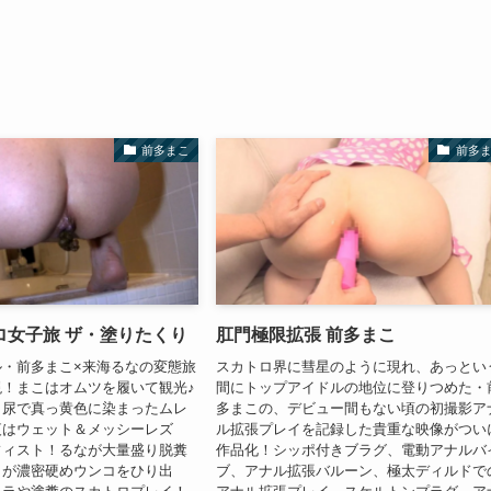
前多まこ
前多
ロ女子旅 ザ・塗りたくり
肛門極限拡張 前多まこ
・前多まこ×来海るなの変態旅
スカトロ界に彗星のように現れ、あっとい
！まこはオムツを履いて観光♪
間にトップアイドルの地位に登りつめた・
と尿で真っ黄色に染まったムレ
多まこの、デビュー間もない頃の初撮影ア
夜はウェット＆メッシーレズ
ル拡張プレイを記録した貴重な映像がつい
フィスト！るなが大量盛り脱糞
作品化！シッポ付きブラグ、電動アナルバ
こが濃密硬めウンコをひり出
ブ、アナル拡張バルーン、極太ディルドで