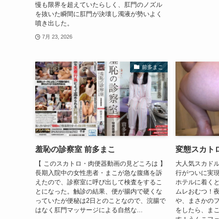
慢も限界を超えていたらしく、肛門のノズル
を抜いた瞬間に肛門が決壊し濁液が勢いよく
噴き出した。
7月 23, 2026
前多まこ
羞恥の診察室 前多まこ
変態スカト
【 このスカトロ・肉便器動画の見どころは 】
大人気スカドル
長期入院中の女性患者・まこが急な腹痛を訴
行がついに実現
えたので、診察室に呼び出して検査をするこ
ホテルに着く
とになった。触診の結果、便が腸内で硬くな
ムレおむつ！
っていたが便秘は2日とのことなので、浣腸で
や、まさかの
はなく肛門マッサージによる自然な...
をしたら、ま