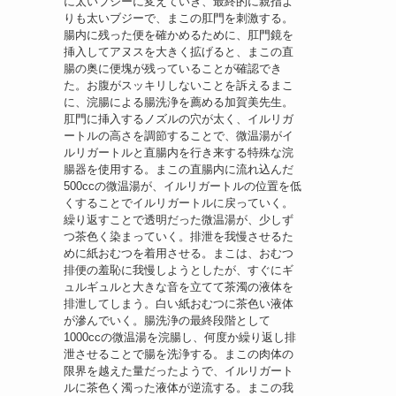
に太いブジーに変えていき、最終的に親指よ
りも太いブジーで、まこの肛門を刺激する。
腸内に残った便を確かめるために、肛門鏡を
挿入してアヌスを大きく拡げると、まこの直
腸の奥に便塊が残っていることが確認でき
た。お腹がスッキリしないことを訴えるまこ
に、浣腸による腸洗浄を薦める加賀美先生。
肛門に挿入するノズルの穴が太く、イルリガ
ートルの高さを調節することで、微温湯がイ
ルリガートルと直腸内を行き来する特殊な浣
腸器を使用する。まこの直腸内に流れ込んだ
500ccの微温湯が、イルリガートルの位置を低
くすることでイルリガートルに戻っていく。
繰り返すことで透明だった微温湯が、少しず
つ茶色く染まっていく。排泄を我慢させるた
めに紙おむつを着用させる。まこは、おむつ
排便の羞恥に我慢しようとしたが、すぐにギ
ュルギュルと大きな音を立てて茶濁の液体を
排泄してしまう。白い紙おむつに茶色い液体
が滲んでいく。腸洗浄の最終段階として
1000ccの微温湯を浣腸し、何度か繰り返し排
泄させることで腸を洗浄する。まこの肉体の
限界を越えた量だったようで、イルリガート
ルに茶色く濁った液体が逆流する。まこの我