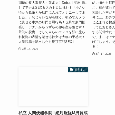
期待の超大型新人・前多まこDebut！初出演に
幼い頃から肛
してアナルSEX＆スカトロに挑む！「小さい
こ。母が連れ
頃から鉛筆とか肛門に入れてオナニーしてま
相談した事が
した…」恥じらいながら呟く。初めてカメラ
仲に…。野外
に見せる本気の肛門自慰行為！玩具で肛門拡
じ込まれる快
張し、アナルからうずらの卵を産み落とす！
ってたおじさ
羞恥の脱糞、そして自らのウンコを顔に塗ら
する関係性だ
れ恍惚の表情を魅せる彼女は大物の予感大！
で、まこはア
大量浣腸を噴出したら絶頂肛門SEX！
げてしまう。
る！
3月 18, 2026
3月 17, 2026
前多まこ
私立 人間便器学院II 絶対服従M男育成