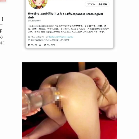
 】
ー
多
め
いに