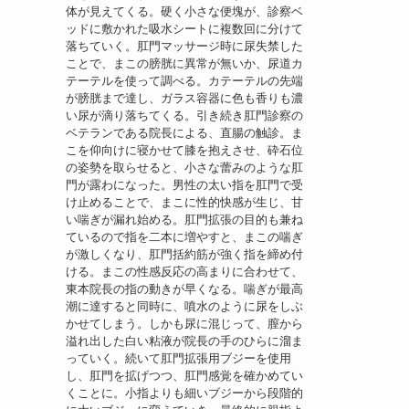
体が見えてくる。硬く小さな便塊が、診察ベ
ッドに敷かれた吸水シートに複数回に分けて
落ちていく。肛門マッサージ時に尿失禁した
ことで、まこの膀胱に異常が無いか、尿道カ
テーテルを使って調べる。カテーテルの先端
が膀胱まで達し、ガラス容器に色も香りも濃
い尿が滴り落ちてくる。引き続き肛門診察の
ベテランである院長による、直腸の触診。ま
こを仰向けに寝かせて膝を抱えさせ、砕石位
の姿勢を取らせると、小さな蕾みのような肛
門が露わになった。男性の太い指を肛門で受
け止めることで、まこに性的快感が生じ、甘
い喘ぎが漏れ始める。肛門拡張の目的も兼ね
ているので指を二本に増やすと、まこの喘ぎ
が激しくなり、肛門括約筋が強く指を締め付
ける。まこの性感反応の高まりに合わせて、
東本院長の指の動きが早くなる。喘ぎが最高
潮に達すると同時に、噴水のように尿をしぶ
かせてしまう。しかも尿に混じって、膣から
溢れ出した白い粘液が院長の手のひらに溜ま
っていく。続いて肛門拡張用ブジーを使用
し、肛門を拡げつつ、肛門感覚を確かめてい
くことに。小指よりも細いブジーから段階的