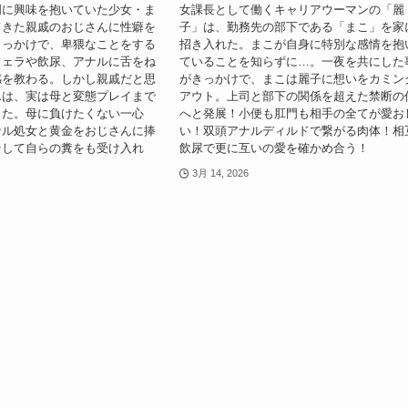
門に興味を抱いていた少女・ま
女課長として働くキャリアウーマンの「麗
てきた親戚のおじさんに性癖を
子」は、勤務先の部下である「まこ」を家
きっかけで、卑猥なことをする
招き入れた。まこが自身に特別な感情を抱
フェラや飲尿、アナルに舌をね
ていることを知らずに…。一夜を共にした
感を教わる。しかし親戚だと思
がきっかけで、まこは麗子に想いをカミン
んは、実は母と変態プレイまで
アウト。上司と部下の関係を超えた禁断の
った。母に負けたくない一心
へと発展！小便も肛門も相手の全てが愛お
ナル処女と黄金をおじさんに捧
い！双頭アナルディルドで繋がる肉体！相
そして自らの糞をも受け入れ
飲尿で更に互いの愛を確かめ合う！
3月 14, 2026