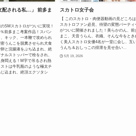
支配される私…」 前多ま
スカトロ女子会
【 このスカトロ・肉便器動画の見どころは
スカトロファン必見、待望の変態パーティ
のSMスカトロがついに実現！
がついに開催されました！美らかのん、前
.9％前多まこ考案作品！スパン
まこ、天音うらん、衣織、そんな今をとき
タ、キック、一本鞭で攻められ
く美人スカトロ女優4名が一堂に会し、互
濃密うんこを脱糞させられ犬食
うんち＆おしっこの排泄を見せ合い...
で卵と浣腸液をぶち込まれ、絶
アナルストッパーで栓をされ、
5月 19, 2026
に身悶える！M字で吊るされ熱
ラストは牛乳瓶のような極太チ
ねじ込まれ、絶頂エクソタシ