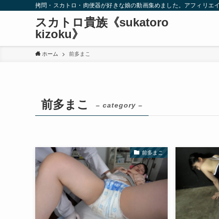
拷問・スカトロ・肉便器が好きな娘の動画集めました。アフィリエ
スカトロ貴族《sukatoro
kizoku》
ホーム
前多まこ
前多まこ
– category –
前多まこ