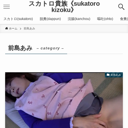
スカトロ貴族《sukatoro
kizoku》
スカトロ(sukatoro)
脱糞(dappun)
浣腸(kanchou)
嘔吐(ohto)
食糞(
ホーム
前島あみ
前島あみ
– category –
前島あみ