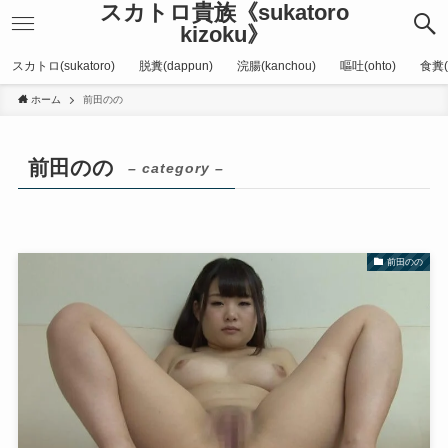
スカトロ貴族《sukatoro
kizoku》
スカトロ(sukatoro)
脱糞(dappun)
浣腸(kanchou)
嘔吐(ohto)
食糞(
ホーム
前田のの
前田のの
– category –
前田のの