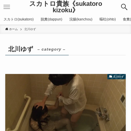
スカトロ貴族《sukatoro
kizoku》
スカトロ(sukatoro)
脱糞(dappun)
浣腸(kanchou)
嘔吐(ohto)
食糞(
ホーム
北川ゆず
北川ゆず
– category –
北川ゆず