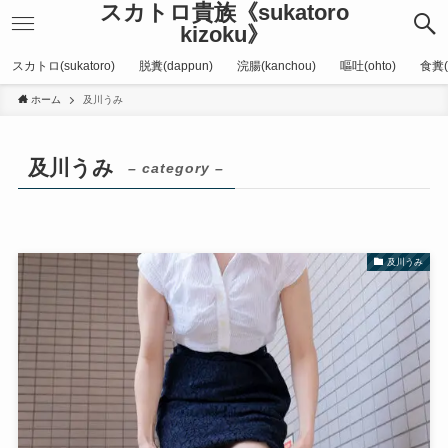
スカトロ貴族《sukatoro
kizoku》
スカトロ(sukatoro)
脱糞(dappun)
浣腸(kanchou)
嘔吐(ohto)
食糞(
ホーム
及川うみ
及川うみ
– category –
及川うみ