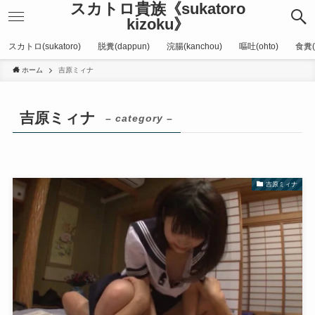
スカトロ貴族《sukatoro
kizoku》
スカトロ(sukatoro)
脱糞(dappun)
浣腸(kanchou)
嘔吐(ohto)
食糞(
ホーム
吉原ミィナ
吉原ミィナ
– category –
吉原ミィナ