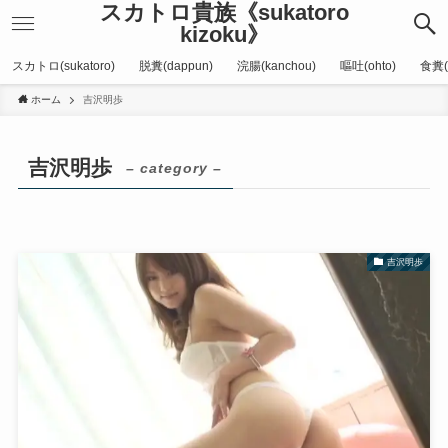
スカトロ貴族《sukatoro
kizoku》
スカトロ(sukatoro)
脱糞(dappun)
浣腸(kanchou)
嘔吐(ohto)
食糞(
ホーム
吉沢明歩
吉沢明歩
– category –
吉沢明歩