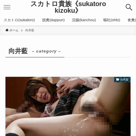
スカトロ貴族《sukatoro
kizoku》
スカトロ(sukatoro)
脱糞(dappun)
浣腸(kanchou)
嘔吐(ohto)
食糞(
ホーム
向井藍
向井藍
– category –
向井藍