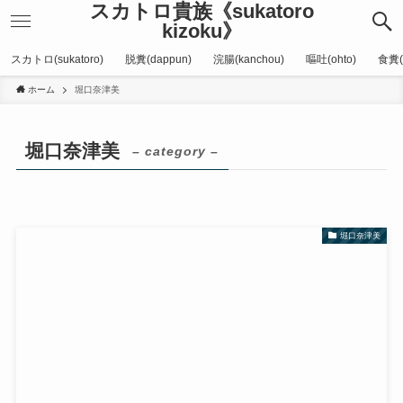
スカトロ貴族《sukatoro
kizoku》
スカトロ(sukatoro)
脱糞(dappun)
浣腸(kanchou)
嘔吐(ohto)
食糞(
ホーム
堀口奈津美
堀口奈津美
– category –
堀口奈津美