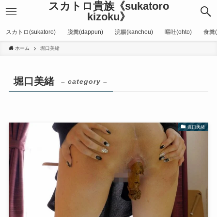
スカトロ貴族《sukatoro
kizoku》
スカトロ(sukatoro)
脱糞(dappun)
浣腸(kanchou)
嘔吐(ohto)
食糞(
ホーム
堀口美緒
堀口美緒
– category –
堀口美緒