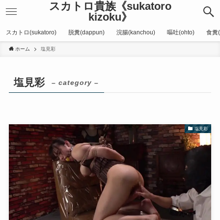
スカトロ貴族《sukatoro
kizoku》
スカトロ(sukatoro)
脱糞(dappun)
浣腸(kanchou)
嘔吐(ohto)
食糞(
ホーム
塩見彩
塩見彩
– category –
塩見彩