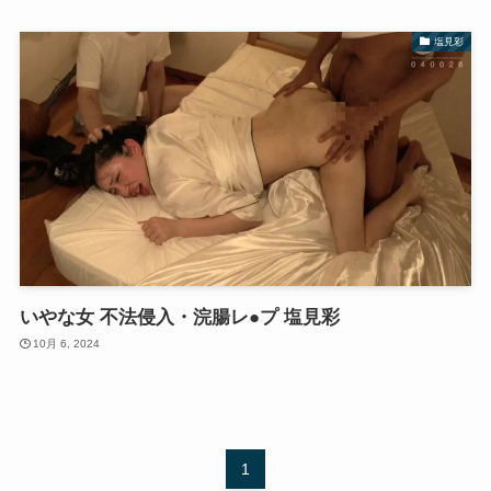
塩見彩
いやな女 不法侵入・浣腸レ●プ 塩見彩
10月 6, 2024
1