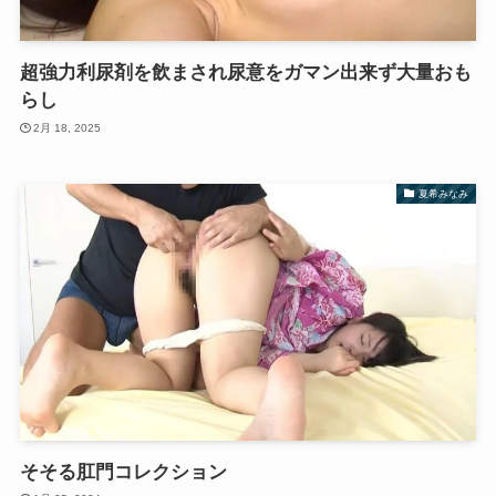
超強力利尿剤を飲まされ尿意をガマン出来ず大量おも
らし
2月 18, 2025
夏希みなみ
そそる肛門コレクション