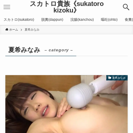
スカトロ貴族《sukatoro
kizoku》
スカトロ(sukatoro)
脱糞(dappun)
浣腸(kanchou)
嘔吐(ohto)
食糞(
ホーム
夏希みなみ
夏希みなみ
– category –
夏希みなみ