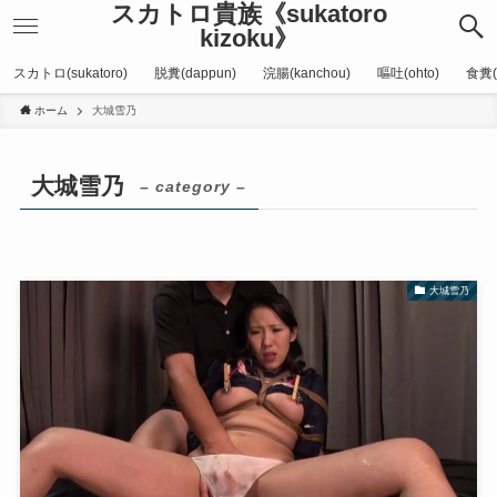
スカトロ貴族《sukatoro
kizoku》
スカトロ(sukatoro)
脱糞(dappun)
浣腸(kanchou)
嘔吐(ohto)
食糞(
ホーム
大城雪乃
大城雪乃
– category –
大城雪乃