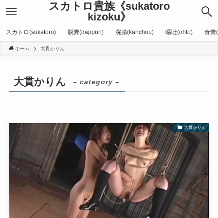
スカトロ貴族《sukatoro
kizoku》
スカトロ(sukatoro)
脱糞(dappun)
浣腸(kanchou)
嘔吐(ohto)
食糞(
ホーム
大貫かりん
大貫かりん
– category –
大貫かりん