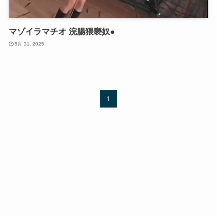
マゾイラマチオ 浣腸猥褻奴●
5月 31, 2025
1