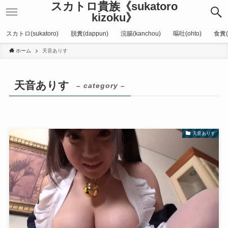
スカトロ貴族《sukatoro
kizoku》
スカトロ(sukatoro)
脱糞(dappun)
浣腸(kanchou)
嘔吐(ohto)
食糞(
ホーム
天音ありす
天音ありす
– category –
天音ありす