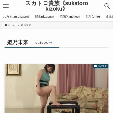
スカトロ貴族《sukatoro
kizoku》
スカトロ(sukatoro)
脱糞(dappun)
浣腸(kanchou)
嘔吐(ohto)
食糞(
ホーム
姫乃未来
姫乃未来
– category –
姫乃未来