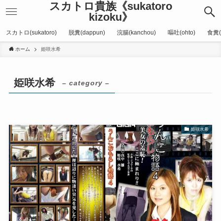
スカトロ貴族《sukatoro
kizoku》
スカトロ(sukatoro)
脱糞(dappun)
浣腸(kanchou)
嘔吐(ohto)
食糞(
ホーム
姫咲水希
姫咲水希
– category –
姫咲水希