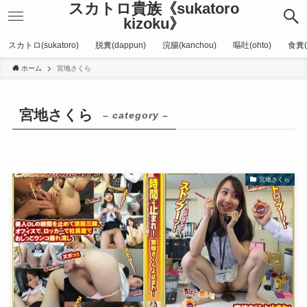
スカトロ貴族《sukatoro
kizoku》
スカトロ(sukatoro)
脱糞(dappun)
浣腸(kanchou)
嘔吐(ohto)
食糞(
ホーム
宮地さくら
宮地さくら
– category –
宮地さくら