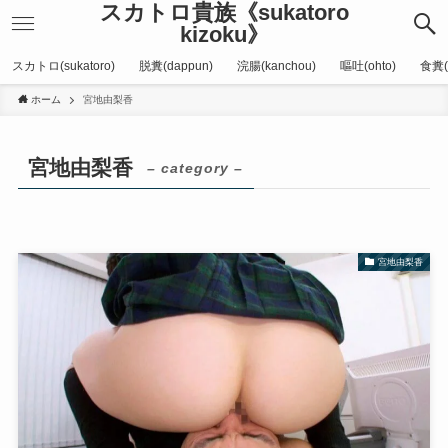
スカトロ貴族《sukatoro
kizoku》
スカトロ(sukatoro)
脱糞(dappun)
浣腸(kanchou)
嘔吐(ohto)
食糞(
ホーム
宮地由梨香
宮地由梨香
– category –
宮地由梨香