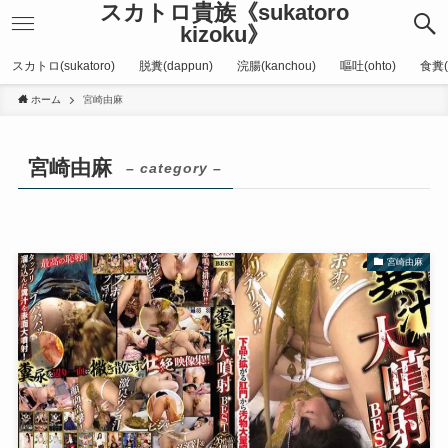
スカトロ貴族《sukatoro
kizoku》
スカトロ(sukatoro)
脱糞(dappun)
浣腸(kanchou)
嘔吐(ohto)
食糞(
ホーム
宮崎由麻
宮崎由麻
– category –
宮崎由麻