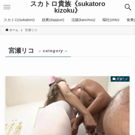
スカトロ貴族《sukatoro
kizoku》
スカトロ(sukatoro)
脱糞(dappun)
浣腸(kanchou)
嘔吐(ohto)
食糞(
ホーム
宮瀬リコ
宮瀬リコ
– category –
宮瀬リコ