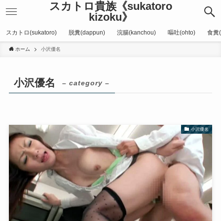
スカトロ貴族《sukatoro
kizoku》
スカトロ(sukatoro)
脱糞(dappun)
浣腸(kanchou)
嘔吐(ohto)
食糞(
ホーム
小沢優名
小沢優名
– category –
小沢優名