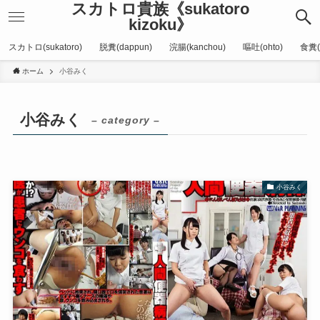
スカトロ貴族《sukatoro
kizoku》
スカトロ(sukatoro)
脱糞(dappun)
浣腸(kanchou)
嘔吐(ohto)
食糞(
ホーム
小谷みく
小谷みく
– category –
小谷みく