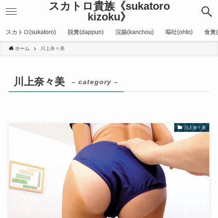
スカトロ貴族《sukatoro
kizoku》
スカトロ(sukatoro)
脱糞(dappun)
浣腸(kanchou)
嘔吐(ohto)
食糞(
ホーム
川上奈々美
川上奈々美
– category –
川上奈々美