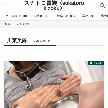
スカトロ貴族《sukatoro
kizoku》
スカトロ(sukatoro)
脱糞(dappun)
浣腸(kanchou)
嘔吐(ohto)
食糞(
ホーム
川菜美鈴
川菜美鈴
– category –
川菜美鈴