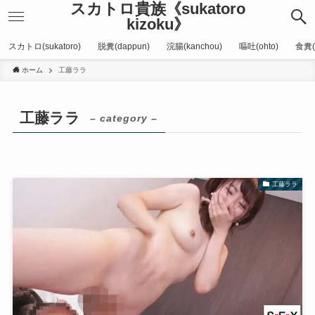
スカトロ貴族《sukatoro
kizoku》
スカトロ(sukatoro)
脱糞(dappun)
浣腸(kanchou)
嘔吐(ohto)
食糞(
ホーム
工藤ララ
工藤ララ
– category –
工藤ララ