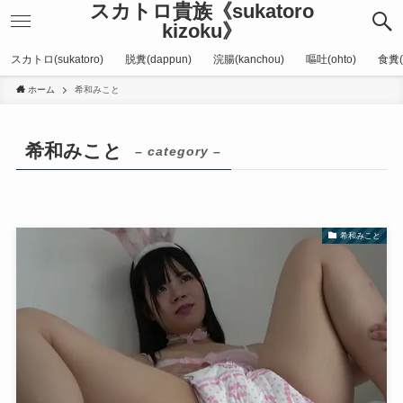
スカトロ貴族《sukatoro
kizoku》
スカトロ(sukatoro)
脱糞(dappun)
浣腸(kanchou)
嘔吐(ohto)
食糞(
ホーム
希和みこと
希和みこと
– category –
希和みこと