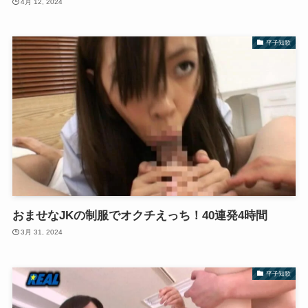
4月 12, 2024
平子知歌
おませなJKの制服でオクチえっち！40連発4時間
3月 31, 2024
平子知歌