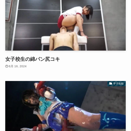
女子校生の綿パン尻コキ
6月 16, 2024
平子知歌