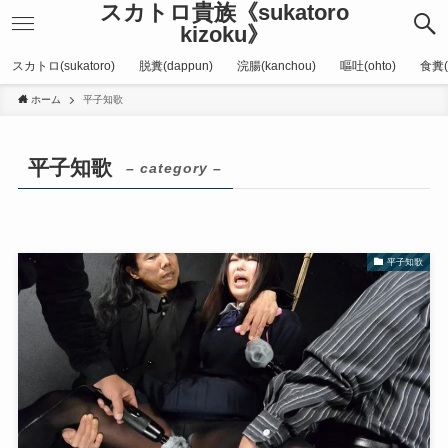
スカトロ貴族《sukatoro
kizoku》
スカトロ(sukatoro)
脱糞(dappun)
浣腸(kanchou)
嘔吐(ohto)
食糞(
ホーム
平子知歌
平子知歌
– category –
平子知歌