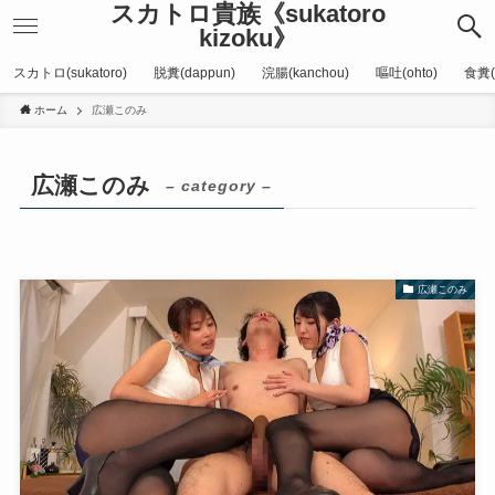
スカトロ貴族《sukatoro
kizoku》
スカトロ(sukatoro)
脱糞(dappun)
浣腸(kanchou)
嘔吐(ohto)
食糞(
ホーム
広瀬このみ
広瀬このみ
– category –
広瀬このみ