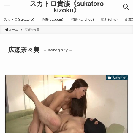
スカトロ貴族《sukatoro
kizoku》
スカトロ(sukatoro)
脱糞(dappun)
浣腸(kanchou)
嘔吐(ohto)
食糞(
ホーム
広瀬奈々美
広瀬奈々美
– category –
広瀬奈々美