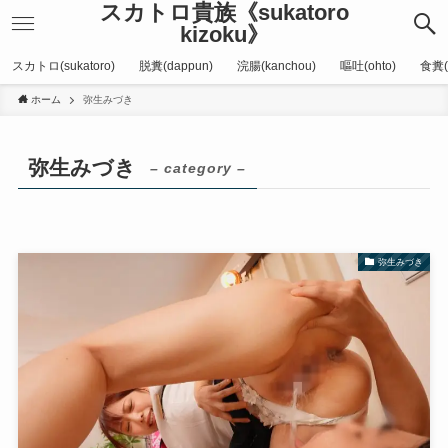
スカトロ貴族《sukatoro
kizoku》
スカトロ(sukatoro)
脱糞(dappun)
浣腸(kanchou)
嘔吐(ohto)
食糞(
ホーム
弥生みづき
弥生みづき
– category –
弥生みづき