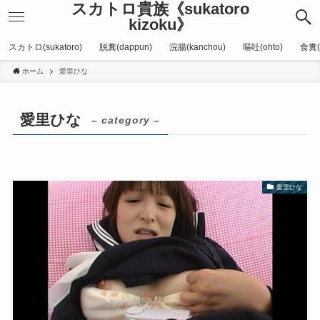
スカトロ貴族《sukatoro
kizoku》
スカトロ(sukatoro)
脱糞(dappun)
浣腸(kanchou)
嘔吐(ohto)
食糞(
ホーム
愛里ひな
愛里ひな
– category –
愛里ひな