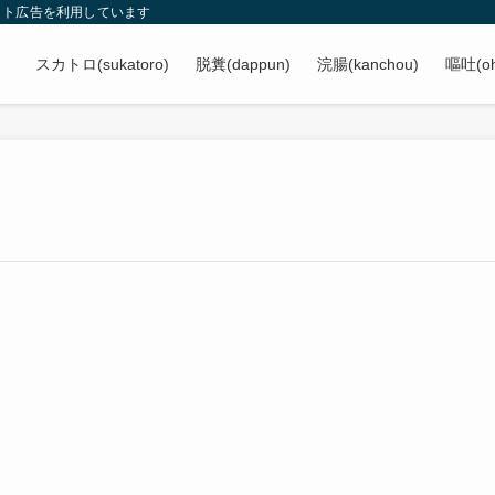
イト広告を利用しています
スカトロ(sukatoro)
脱糞(dappun)
浣腸(kanchou)
嘔吐(oh