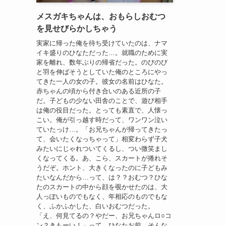
メスガキちゃんは、おもらしおむつ
を見せびらかしちゃう
実家に帰った俺を待ち受けていたのは、ナマ
イキ盛りのひなただった…。就職のために実
家を離れ、数年ぶりの帰省だった。のびのび
と羽を伸ばそうとしていた俺のところにやっ
てきた一人の女の子。彼女の名前はひなた。
赤ちゃんの頃から付き合いのある近所の子
だ。子どもの少ない田舎のことで、遊び相手
は俺の役目だった。とっても素直で、人懐っ
こい。俺が引っ越す時だって、ワンワン泣い
ていたっけ…。「お兄ちゃんが帰ってきたっ
て、会いたくなっちゃって」相変わらず子犬
みたいにじゃれついてくるし、つい微笑まし
くなってくる。あ、こら、スカートが捲れそ
うだぞ。ホント、大きくなったのに子どもみ
たいなんだから…って、は？？おむつ？ひな
たのスカートの中から顔を覗かせたのは、大
人っぽいものでもなく、年相応のものでもな
く、ふかふかした、白いおむつだった。
「え、何見てるの？やだー、お兄ちゃんロ○コ
ン？きもーい！」って、ひなたお前、そんな