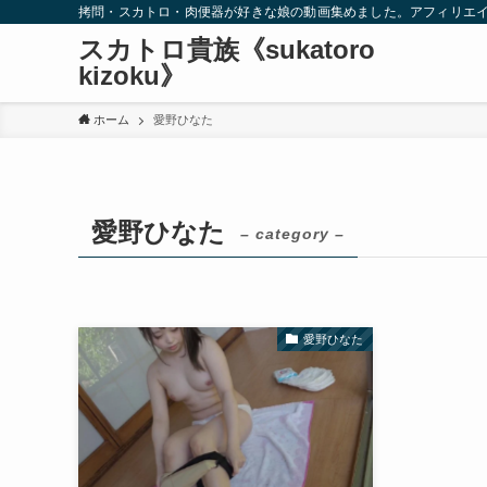
拷問・スカトロ・肉便器が好きな娘の動画集めました。アフィリエ
スカトロ貴族《sukatoro
kizoku》
ホーム
愛野ひなた
愛野ひなた
– category –
愛野ひなた