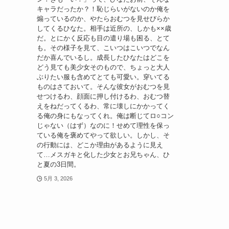
キャラだったか？！恥じらいがないのか俺を
煽っているのか、やたらおむつを見せびらか
してくるひなた。相手は近所の、しかも××歳
だ。とにかく反応も目の遣り場も困る、とて
も。その様子を見て、こいつはこいつでなん
だか喜んでいるし。成長したひなたはどこを
どう見ても美少女そのもので、ちょっと大人
ぶりたい服も含めてとても可愛い。穿いてる
ものはさておいて。そんな彼女がおむつを見
せつけるわ、顔面に押し付けるわ、おむつ替
えをねだってくるわ、常に壊しにかかってく
る俺の身にもなってくれ。俺は断じてロ○コン
じゃない（はず）なのに！せめて理性を保っ
ている俺を褒めてやって欲しい。しかし、そ
の行動には、どこか理由があるように見え
て…メスガキと化した少女とお兄ちゃん、ひ
と夏の3日間。
5月 3, 2026