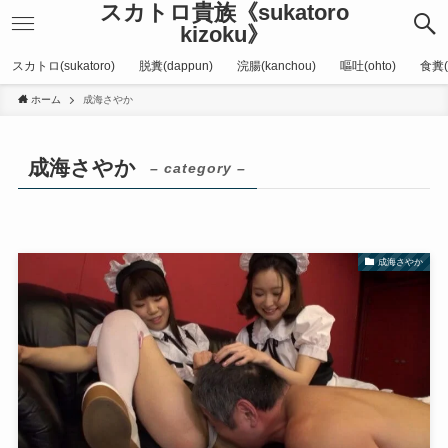
スカトロ貴族《sukatoro
kizoku》
スカトロ(sukatoro)
脱糞(dappun)
浣腸(kanchou)
嘔吐(ohto)
食糞(
ホーム
成海さやか
成海さやか
– category –
成海さやか